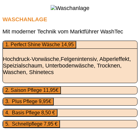
WASCHANLAGE
Mit moderner Technik vom Marktführer WashTec
1. Perfect Shine Wäsche 14,95
Hochdruck-Vorwäsche,Felgenintensiv, Abperleffekt,
Speizialschaum, Unterbodenwäsche, Trocknen,
Waschen, Shinetecs
2. Saison Pflege 11,95€
3. Plus Pflege 9,95€
4. Basis Pflege 8,50 €
5. Schnellpflege 7,95 €